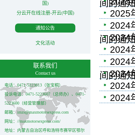
202
间的通
国)
202
分云开在线注册-开云(中国)
202
通知公告
202
间的通
文化活动
202
202
联系我们
202
Contact us
间的通
202
电话：0471-5223613（张宝桐）
投诉电话：0471-5223607（总师办）、0471-
202
5223600（经营管理部）
邮箱：imzs@maxmotorsexpress.com
网址：//maxmotorsexpress.com/
地址：内蒙古自治区呼和浩特市赛罕区鄂尔