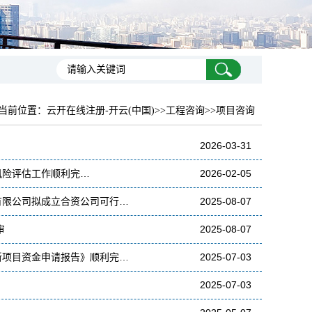
当前位置：
云开在线注册-开云(中国)
>>工程咨询>>项目咨询
2026-03-31
定风险评估工作顺利完…
2026-02-05
有限公司拟成立合资公司可行…
2025-08-07
审
2025-08-07
新项目资金申请报告》顺利完…
2025-07-03
2025-07-03