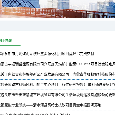
项目咨询
鄂尔多斯市污泥煤泥系统处置资源化利用项目建议书完成交付
内蒙古华通瑞盛能源有限公司兴旺露天煤矿扩能至5.00Mt/a项目社会稳
《关于内蒙古和林格尔新区产业发展有限公司与内蒙古华强数智科技股份
《包头道路材料循环利用加工中心项目可行性研究报告》 顺利通过专家评
《包头市玉禾田智慧城市环境管理有限公司生活垃圾清运及设施设备的更
政策赋能专业领航——清水河县高岭土技改项目资金申报圆满落地