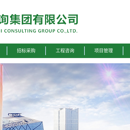
招标采购
工程咨询
项目管理