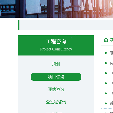
工程咨询
Project Consultancy
规划
项目咨询
评估咨询
全过程咨询