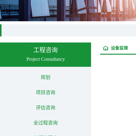
设备监理
工程咨询
Project Consultancy
规划
项目咨询
评估咨询
全过程咨询