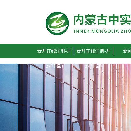
云开在线注册-开云(中国)
云开在线注册-开
云开在线注册-开
新
云(中国)
云(中国)