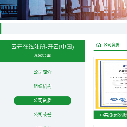
公司资质
云开在线注册-开云(中国)
About us
公司简介
组织机构
公司资质
公司荣誉
中实招标公司