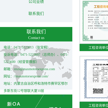
公司业绩
联系我们
联系我们
Contact us
电话：0471-5223613（张宝桐）
工程咨询单
投诉电话：0471-5223607（总师办）、0471-
5223600（经营管理部）
邮箱：imzs@maxmotorsexpress.com
网址：//maxmotorsexpress.com/
地址：内蒙古自治区呼和浩特市赛罕区鄂尔
多斯东街12号银联大厦10层
工程咨询单