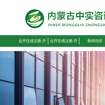
云开在线注册-开云(中国)
云开在线注册-开
云开在线注册-开
新闻动态
云(中国)
云(中国)