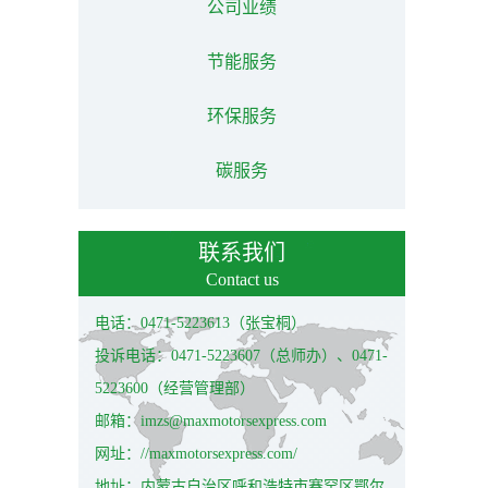
公司业绩
节能服务
环保服务
碳服务
联系我们
Contact us
电话：0471-5223613（张宝桐）
投诉电话：0471-5223607（总师办）、0471-
5223600（经营管理部）
邮箱：imzs@maxmotorsexpress.com
网址：//maxmotorsexpress.com/
地址：内蒙古自治区呼和浩特市赛罕区鄂尔