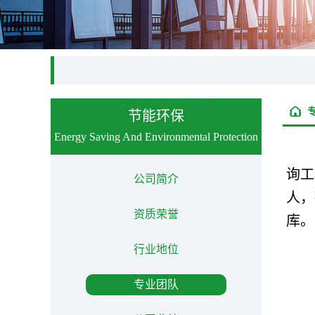
节能环保
Energy Saving And Environmental Protection
询工
公司简介
人，
资质荣誉
库。
行业地位
专业团队