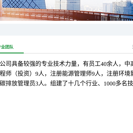
专业团队
公司具备较强的专业技术力量，有员工40余人，中
程师（投资）9人，注册能源管理师9人，注册环境
碳排放管理员3人。组建了十几个行业、1000多