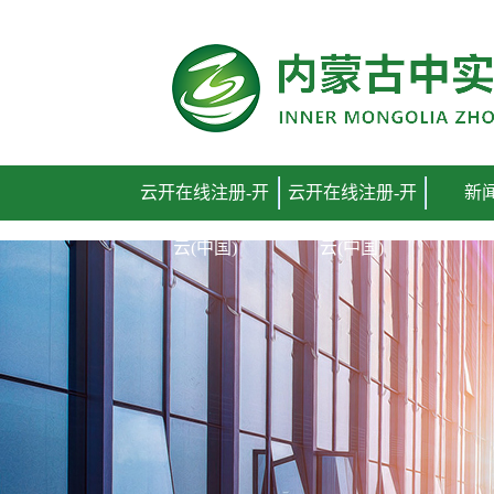
云开在线注册-开云(中国)
云开在线注册-开
云开在线注册-开
新
云(中国)
云(中国)