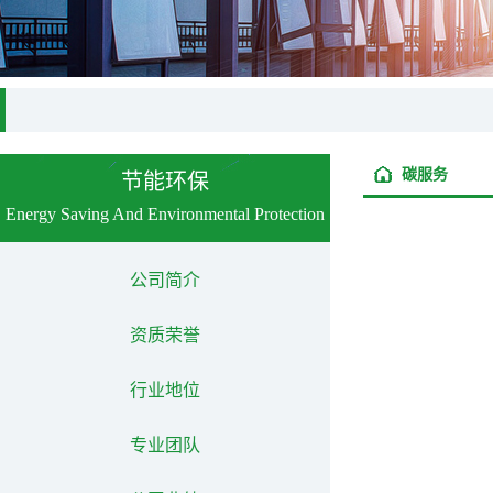
碳服务
节能环保
Energy Saving And Environmental Protection
公司简介
资质荣誉
行业地位
专业团队