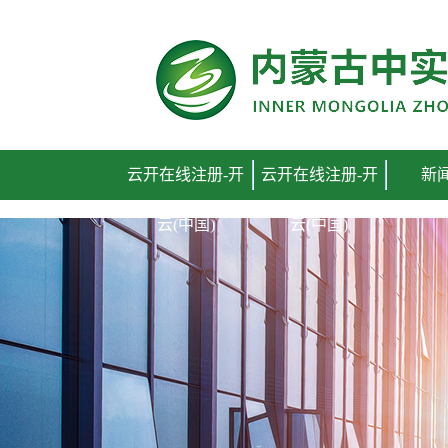
云开在线注册-开云(中国)
云开在线注册-开
云开在线注册-开
新
云(中国)
云(中国)