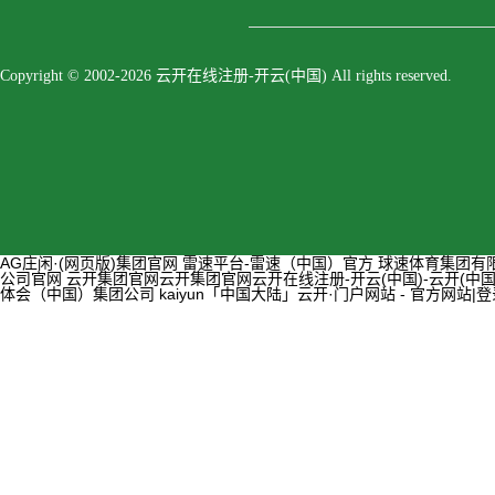
Copyright © 2002-2026 云开在线注册-开云(中国) All rights reserved.
AG庄闲·(网页版)集团官网
雷速平台-雷速（中国）官方
球速体育集团有
公司官网
云开集团官网云开集团官网云开在线注册-开云(中国)-云开(中国
体会（中国）集团公司
kaiyun「中国大陆」云开·门户网站 - 官方网站|