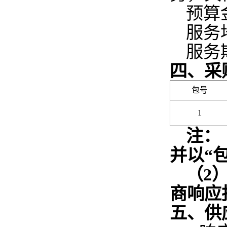
预算金
服务
服务
四、采
包号
1
注：
并以“
（2
商响应
五、供