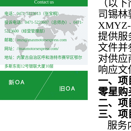
（以下
Contact us
司锡林
电话：0471-5223613（张宝桐）
XMYZ
投诉电话：0471-5223607（总师办）、0471-
5223600（经营管理部）
提供服
邮箱：imzs@maxmotorsexpress.com
文件并
网址：//maxmotorsexpress.com/
对供应
地址：内蒙古自治区呼和浩特市赛罕区鄂尔
多斯东街12号银联大厦10层
响应文
一、项
零星购
二、项目
三、项
服务