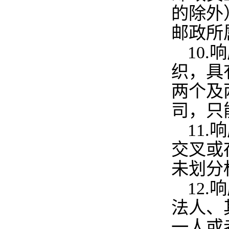
的除外
邮政所
10.
响
织，具
两个及
司，只
11.
响
交叉或
未划分
12.
响
法人、
一人或