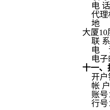
电 话
代理
地 
大厦10
联 
电 话
电子邮
十一、
开户
帐 
账号：4
行号：