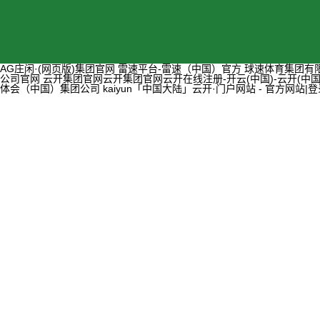
AG庄闲·(网页版)集团官网
雷速平台-雷速（中国）官方
球速体育集团有
公司官网
云开集团官网云开集团官网云开在线注册-开云(中国)-云开(中国
体会（中国）集团公司
kaiyun「中国大陆」云开·门户网站 - 官方网站|