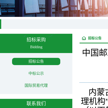
招标公告
招标采购
Bidding
中国邮
招标公告
中标公示
国际贸易代理
内蒙
理机构
联系我们