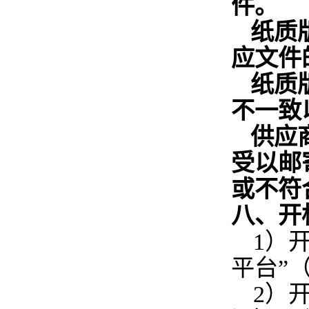
件。
纸质
应文件
纸质
不一致
供应
受以邮
或不符
八、开
1
）
平台”（
2
）开