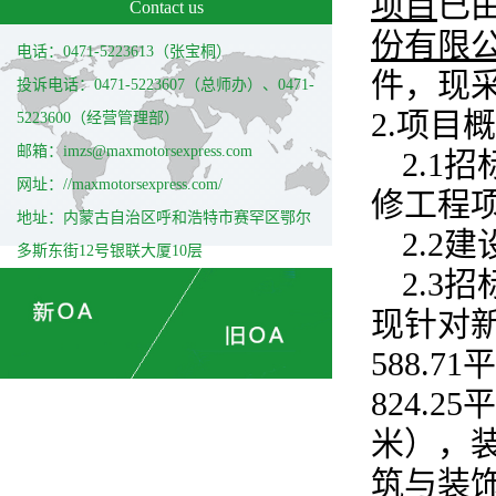
项目
已
Contact us
份有限
电话：0471-5223613（张宝桐）
件，现
投诉电话：0471-5223607（总师办）、0471-
2.项目
5223600（经营管理部）
邮箱：imzs@maxmotorsexpress.com
2.1
网址：//maxmotorsexpress.com/
修工程
地址：内蒙古自治区呼和浩特市赛罕区鄂尔
2.2
多斯东街12号银联大厦10层
2.3
现针对新
588.7
824.2
米），装
筑与装