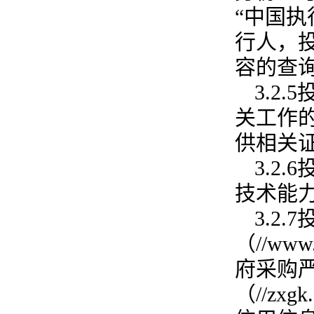
“中国执行信
行人，
容的查
3.2.5
关工作
供相关
3.2.6
技术能力
3.2.7
（//ww
府采购
（//zxg