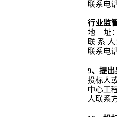
联系电
行业监
地 址
联 系 
联系电话：
9、
提出
投标人
中心工
人联系