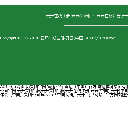
云开在线注册-开云(中国)
/
云开在线注册-开
Copyright © 2002-2026 云开在线注册-开云(中国) All rights reserved.
AG庄闲·(网页版)集团官网
雷速平台-雷速（中国）官方
球速体育集团有
公司官网
云开集团官网云开集团官网云开在线注册-开云(中国)-云开(中国
体会（中国）集团公司
kaiyun「中国大陆」云开·门户网站 - 官方网站|