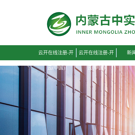
云开在线注册-开云(中国)
云开在线注册-开
云开在线注册-开
新
云(中国)
云(中国)