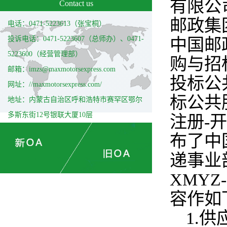
有限公
Contact us
邮政集团
电话：0471-5223613（张宝桐）
投诉电话：0471-5223607（总师办）、0471-
中国邮政
5223600（经营管理部）
购与招标网
邮箱：imzs@maxmotorsexpress.com
投标公共
网址：//maxmotorsexpress.com/
标公共服务
地址：内蒙古自治区呼和浩特市赛罕区鄂尔
多斯东街12号银联大厦10层
注册-开云
布了中
递事业
XMYZ
容作如
1.