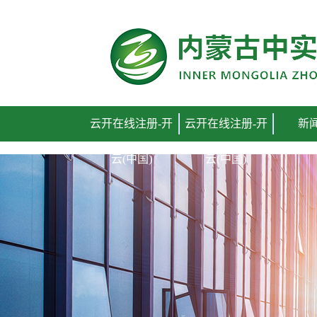
云开在线注册-开云(中国)
云开在线注册-开
云开在线注册-开
新
云(中国)
云(中国)