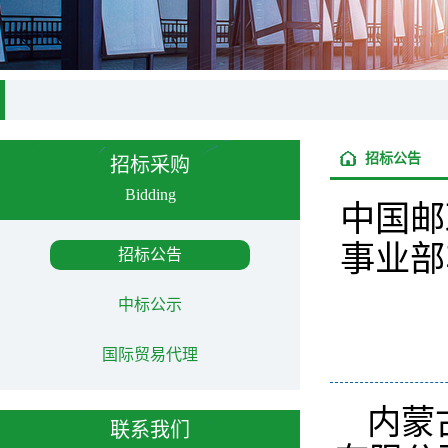
招标公告
招标采购
Bidding
中国邮
事业部
招标公告
中标公示
国际贸易代理
内蒙
联系我们