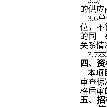
3.
的供应
3.
位，不
的同一
关系情
3.
四、资
本项
审查标
格后审
五、招