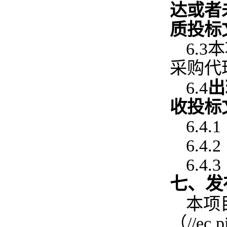
达或者
质投标
6.
采购代
6.4
出
收投标
6.
6.
6.
七、发
本项
（//e