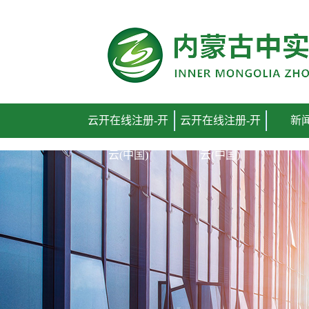
云开在线注册-开云(中国)
云开在线注册-开
云开在线注册-开
新
云(中国)
云(中国)