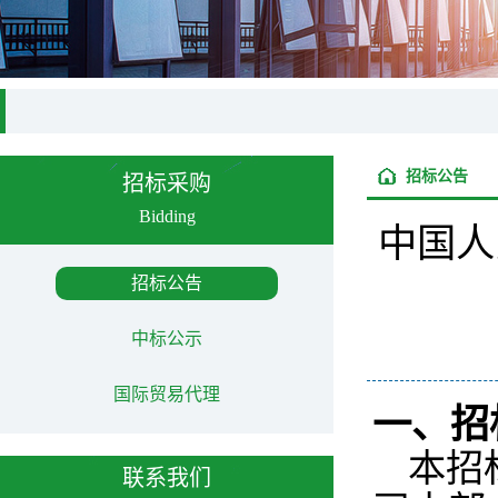
招标公告
招标采购
Bidding
中国人
招标公告
中标公示
国际贸易代理
一、招
本招
联系我们