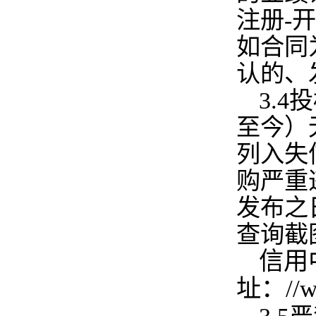
注册-
如合同
认的、
3.
至今）
列入失
购严重
发布之
查询截
信用
址：//ww