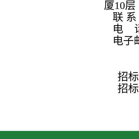
厦10层
联 
电 话：
电子邮
招标
招标