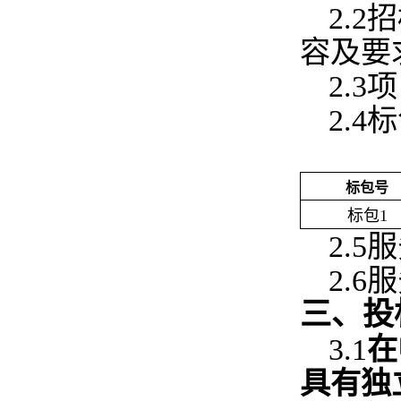
2.
容及要
2.
2.
标包号
标包1
2.
2.
三、投
3.1
在
具有独