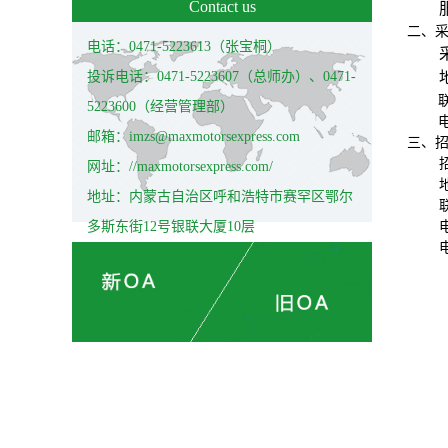
Contact us
二、
电话：0471-5223613（张宝桐）
投诉电话：0471-5223607（总师办）、0471-
5223600（经营管理部）
电
邮箱：imzs@maxmotorsexpress.com
三、
网址：//maxmotorsexpress.com/
地址：内蒙古自治区呼和浩特市赛罕区鄂尔
多斯东街12号银联大厦10层
电