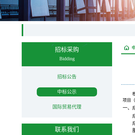
招标采购
Bidding
招标公告
中标公示
项目
国际贸易代理
一、
联系我们