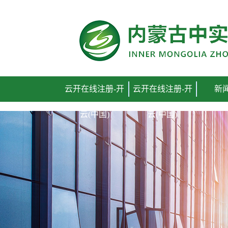
云开在线注册-开云(中国)
云开在线注册-开
云开在线注册-开
新
云(中国)
云(中国)