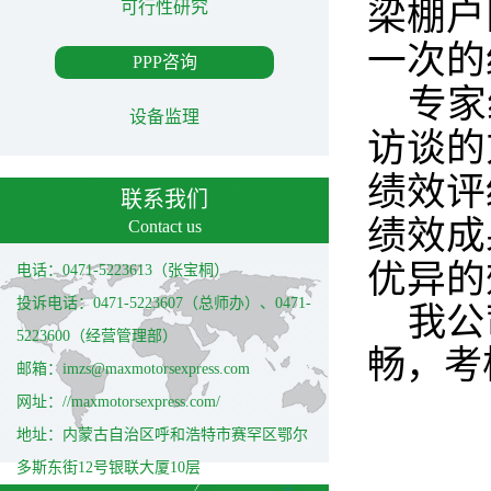
梁棚户
可行性研究
一次的
PPP咨询
专家
设备监理
访谈的
绩效评
联系我们
绩效成
Contact us
优异的
电话：0471-5223613（张宝桐）
投诉电话：0471-5223607（总师办）、0471-
我公
5223600（经营管理部）
畅，考
邮箱：imzs@maxmotorsexpress.com
网址：//maxmotorsexpress.com/
地址：内蒙古自治区呼和浩特市赛罕区鄂尔
多斯东街12号银联大厦10层