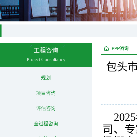
PPP咨询
工程咨询
Project Consultancy
包头市
规划
项目咨询
评估咨询
20
全过程咨询
司、专