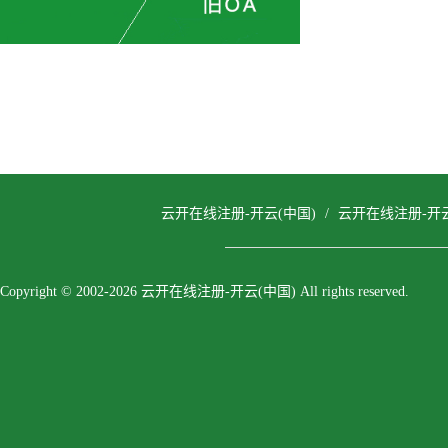
云开在线注册-开云(中国)
/
云开在线注册-开
Copyright © 2002-2026 云开在线注册-开云(中国) All rights reserved.