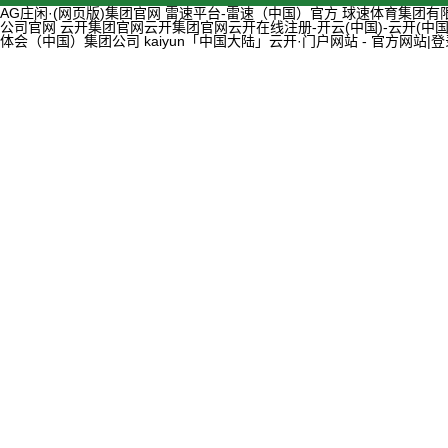
AG庄闲·(网页版)集团官网
雷速平台-雷速（中国）官方
球速体育集团有
公司官网
云开集团官网云开集团官网云开在线注册-开云(中国)-云开(中国
体会（中国）集团公司
kaiyun「中国大陆」云开·门户网站 - 官方网站|