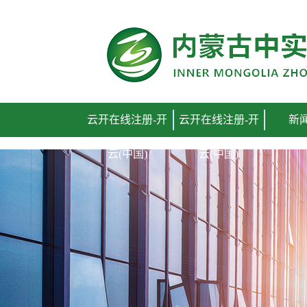
云开在线注册-开云(中国)
云开在线注册-开
云开在线注册-开
新
云(中国)
云(中国)