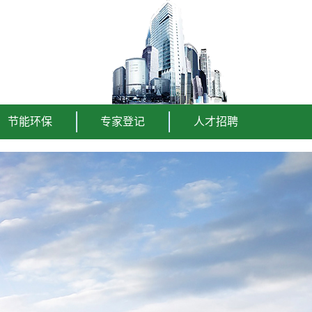
节能环保
专家登记
人才招聘