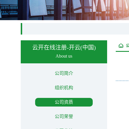
云开在线注册-开云(中国)
About us
公司简介
组织机构
公司资质
公司荣誉