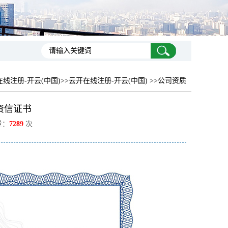
线注册-开云(中国)
>>云开在线注册-开云(中国) >>公司资质
资信证书
量：
7289
次