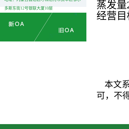
蒸发量
多斯东街12号银联大厦10层
经营目
本文
可，不