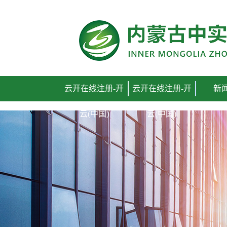
云开在线注册-开云(中国)
云开在线注册-开
云开在线注册-开
新
云(中国)
云(中国)