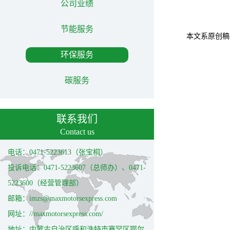
公司业绩
节能服务
本文系原创稿
环保服务
碳服务
联系我们
Contact us
电话：0471-5223613（张宝桐）
投诉电话：0471-5223607（总师办）、0471-
5223600（经营管理部）
邮箱：imzs@maxmotorsexpress.com
网址：//maxmotorsexpress.com/
地址：内蒙古自治区呼和浩特市赛罕区鄂尔