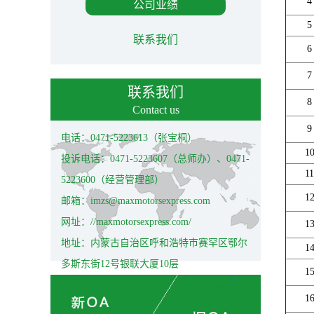
4
公司业绩
5
联系我们
6
7
联系我们
8
Contact us
9
电话：0471-5223613（张宝桐）
1
投诉电话：0471-5223607（总师办）、0471-
11
5223600（经营管理部）
1
邮箱：imzs@maxmotorsexpress.com
网址：//maxmotorsexpress.com/
1
地址：内蒙古自治区呼和浩特市赛罕区鄂尔
1
多斯东街12号银联大厦10层
1
1