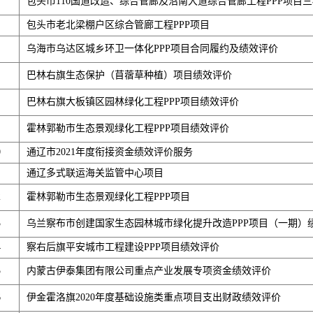
包头市110国道改造、综合管廊及沼南大道综合管廊工程PPP项目
包头市老北梁棚户区综合管廊工程PPP项目
乌海市乌达区城乡环卫一体化PPP项目合同履约及绩效评价
巴林右旗生态保护（苜蓿草种植）项目绩效评价
巴林右旗大板镇区园林绿化工程PPP项目绩效评价
霍林郭勒市生态景观绿化工程PPP项目绩效评价
0
通辽市2021年度衔接资金绩效评价服务
通辽多式联运海关监管中心项目
2
霍林郭勒市生态景观绿化工程PPP项目
3
乌兰察布市创建国家生态园林城市绿化提升改造PPP项目（一期）
4
察右后旗平安城市工程建设PPP项目绩效评价
5
内蒙古伊泰集团有限公司重点产业发展专项资金绩效评价
6
伊金霍洛旗2020年度基础设施类重点项目支出财政绩效评价