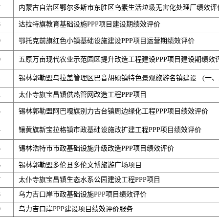
7
内蒙古自治区鄂尔多斯市东胜区乌素生活垃圾无害化处理厂绩效评
8
达拉特旗教育基础设施PPP项目建设期绩效评价
9
鄂托克前旗红色小镇基础设施建设PPP项目运营期绩效评价
0
五原万亩现代农业示范园区提升改造工程建设PPP项目建设期绩效
1
锡林郭勒盟乌拉盖管理区巴音胡硕镇特色景观旅游名镇建设 (一、二
2
太仆寺旗宝昌镇供热管网改造工程PPP项目
3
锡林郭勒盟阿巴嘎旗别力古台镇周边绿化工程PPP项目绩效评价
4
镶黄旗新宝拉格镇市政基础设施改扩建工程PPP项目绩效评价
5
锡林浩特市市政基础设施升级改造PPP项目绩效评价
6
锡林郭勒盟多伦县多伦文博旅游广场项目
7
太仆寺旗宝昌镇生态水系公园建设工程PPP项目
8
乌力吉口岸市政基础设施PPP项目绩效评价
9
乌力吉口岸PPP建设项目绩效评价服务